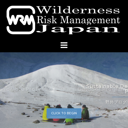
コ
ン
テ
ン
ツ
へ
ス
キ
ッ
プ
Sustainable Development in Outdoor
Program.
野外プログラムの持続可能な発展
CLICK TO BEGIN