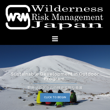
コ
ン
テ
ン
ツ
へ
ス
キ
ッ
プ
Sustainable Development in Outdoor
Program.
野外プログラムの持続可能な発展
CLICK TO BEGIN